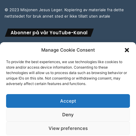
© 2023 Misjonen Jesus Leger. Kopiering av materiale fra dette
nettstedet for bruk annet sted er ikke tillatt uten avtale
Abonner på vår YouTube-Kanal
Manage Cookie Consent
To provide the best experiences, we use technologies like cookies to
store and/or access device information. Consenting to these
Abonner på vår engelske YouTube-Kanal
technologies will allow us to process data such as browsing behavior or
unique IDs on this site. Not consenting or withdrawing consent, may
adversely affect certain features and functions.
Accept
Personvern & cookies: Dette nettstedet bruker informasjonskapsler
Deny
(cookies). Ved å fortsette å bruke dette nettstedet aksepterer du dette.
For å finne ut mer, inkludert hvordan kontrollere cookies, se her:
© Copyright 2026, All Rights Reserved
Cookie-erklæring
View preferences
Facebook
YouTube