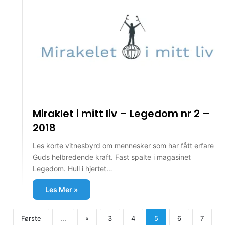
Miraklet i mitt liv – Legedom nr 2 –
2018
Les korte vitnesbyrd om mennesker som har fått erfare
Guds helbredende kraft. Fast spalte i magasinet
Legedom. Hull i hjertet…
Les Mer »
Første
...
«
3
4
5
6
7