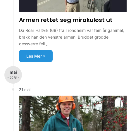
Armen rettet seg mirakuløst ut
Da Roar Haltvik (69) fra Trondheim var fem år gammel,
brakk han den venstre armen. Bruddet grodde
dessverre feil ,…
Les Mer »
mai
- 2018 -
21 mai