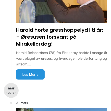
Harald hørte gresshoppelyd i ti år:
– Øresusen forsvant på
Mirakellørdag!
Harald Reinhardsen (78) fra Flekkerøy hadde i mange år
vært plaget av øresus, og hverdagen ble derfor tung og
slitsom.…
Les Mer »
mar
- 2018 -
31 mars