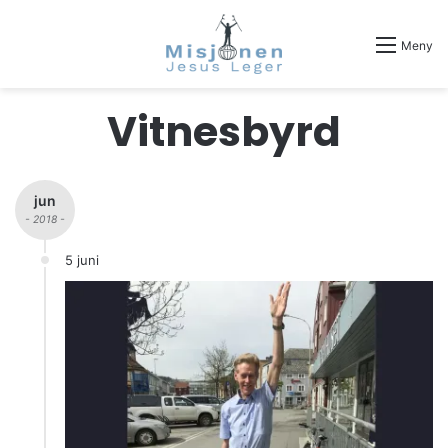
Meny
Vitnesbyrd
jun
- 2018 -
5 juni