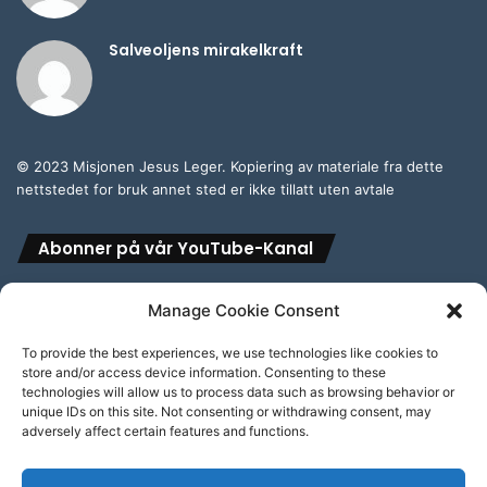
Salveoljens mirakelkraft
© 2023 Misjonen Jesus Leger. Kopiering av materiale fra dette
nettstedet for bruk annet sted er ikke tillatt uten avtale
Abonner på vår YouTube-Kanal
Manage Cookie Consent
To provide the best experiences, we use technologies like cookies to
store and/or access device information. Consenting to these
Abonner på vår engelske YouTube-Kanal
technologies will allow us to process data such as browsing behavior or
unique IDs on this site. Not consenting or withdrawing consent, may
adversely affect certain features and functions.