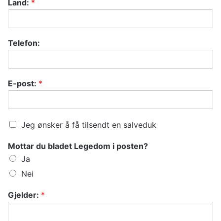
Land:
*
Telefon:
E-post:
*
C
Jeg ønsker å få tilsendt en salveduk
h
e
Mottar du bladet Legedom i posten?
c
Ja
k
b
Nei
o
x
Gjelder:
*
e
s