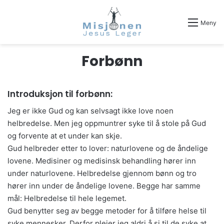
Meny
Forbønn
Introduksjon til forbønn:
Jeg er ikke Gud og kan selvsagt ikke love noen
helbredelse. Men jeg oppmuntrer syke til å stole på Gud
og forvente at et under kan skje.
Gud helbreder etter to lover: naturlovene og de åndelige
lovene. Medisiner og medisinsk behandling hører inn
under naturlovene. Helbredelse gjennom bønn og tro
hører inn under de åndelige lovene. Begge har samme
mål: Helbredelse til hele legemet.
Gud benytter seg av begge metoder for å tilføre helse til
syke mennesker. Derfor pleier jeg aldri å si til de syke at