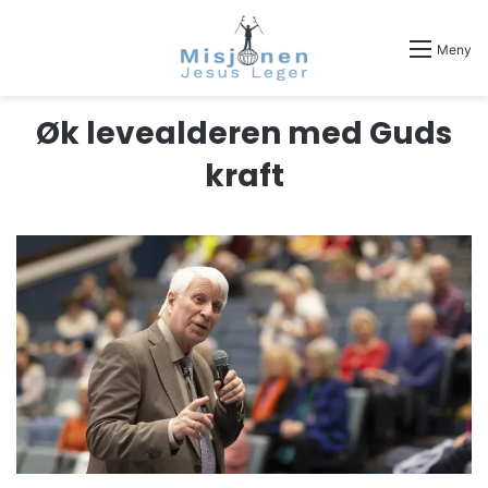
Meny
Øk levealderen med Guds
kraft