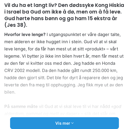
Vil du ha et langt liv? Den dødssyke Kong Hiskia
i Israel ba Gud om ikke å dø, men om å få leve.
Gud hørte hans bønn og ga ham 15 ekstra år
(Jes 38).
Hvorfor leve lenge?
I utgangspunktet er våre dager talte,
men alderen er ikke hugget inn i stein. Gud vil at vi skal
leve lenge, for da får han mest ut at sitt «produkt» – vårt
legeme. Vi bytter jo ikke inn bilen hvert år, men får mest ut
av den før vi kvitter oss med den. Jeg hadde en Honda
CRV 2002 modell. Da den hadde gått rundt 250.000 km,
hadde den gjort sitt. Det ble for dyrt å reparere den og jeg
leverte den fra meg til opphugging. Jeg fikk mye ut av den
bilen.
På samme måte
vil Gud at vi skal leve til vi har nådd
«god
alderdom, gammel og mett av dager»
– slik det står om
Abraham som ble 175 år (1 Mos 25:7–8). Gud har gitt hvert
Vis mer
menneske forskjellig livsstyrke. Derfor vil livslengden bli