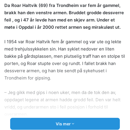
Da Roar Haltvik (69) fra Trondheim var fem år gammel,
brakk han den venstre armen. Bruddet grodde dessverre
feil , og i 47 år levde han med en skjev arm. Under et
møte i Oppdal i år 2000 rettet armen seg mirakuløst ut.
I 1954 var Roar Haltvik fem år gammel og var ute og lekte
med trehjulssykkelen sin. Han syklet nedover en liten
bakke på gårdsplassen, men plutselig traff han en stolpe til
porten, og Roar stupte over og rundt. I fallet brakk han
dessverre armen, og han ble sendt på sykehuset i
Trondheim for gipsing.
– Jeg gikk med gips i noen uker, men da de tok den av,
oppdaget legene at armen hadde grodd feil. Den var helt
vridd, og underarmen sto i feil posisjon i forhold til
overarmen.
Legene ønsket ikke å knekke den opp igjen. Det ville være
Vis mer
for komplisert og smertefullt. De var ikke så erfarne på