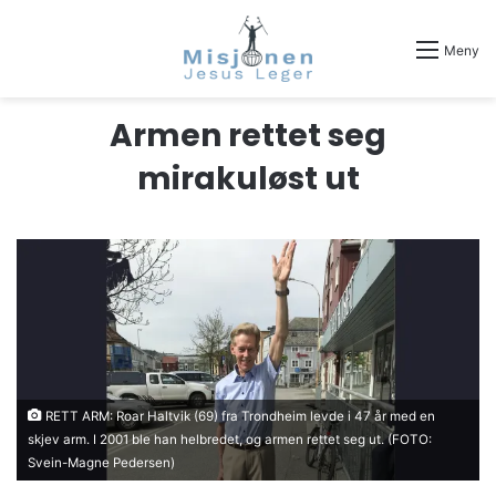
Meny
Armen rettet seg
mirakuløst ut
RETT ARM: Roar Haltvik (69) fra Trondheim levde i 47 år med en
skjev arm. I 2001 ble han helbredet, og armen rettet seg ut. (FOTO:
Svein-Magne Pedersen)