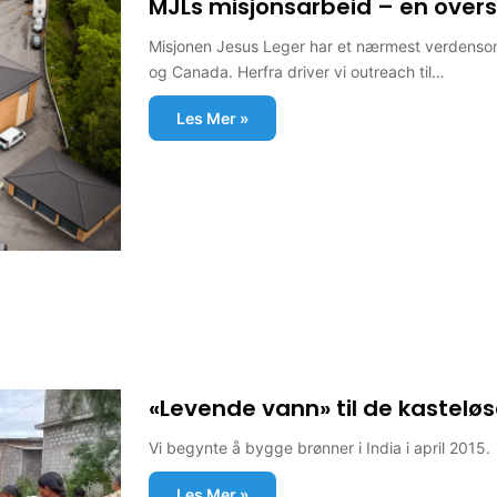
MJLs misjonsarbeid – en overs
Misjonen Jesus Leger har et nærmest verdensom
og Canada. Herfra driver vi outreach til…
Les Mer »
«Levende vann» til de kasteløs
Vi begynte å bygge brønner i India i april 2015. 
Les Mer »