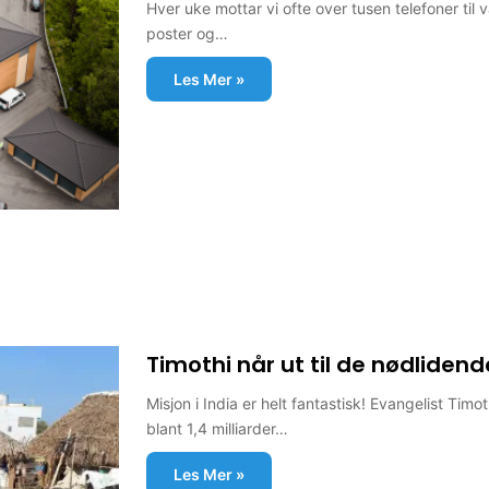
Hver uke mottar vi ofte over tusen telefoner til 
poster og…
Les Mer »
Timothi når ut til de nødlidend
Misjon i India er helt fantastisk! Evangelist Timo
blant 1,4 milliarder…
Les Mer »