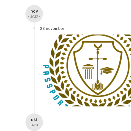
nov
- 2023 -
23 november
okt
- 2023 -