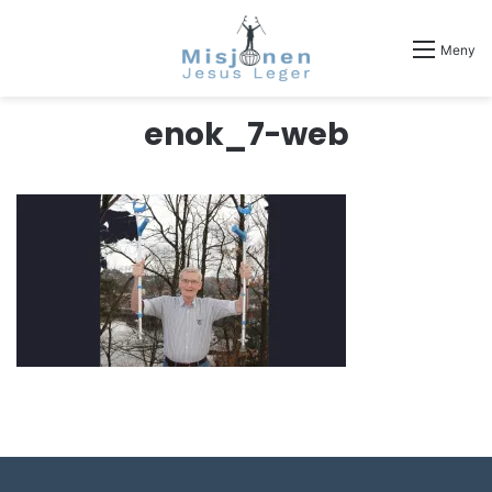
Meny
enok_7-web