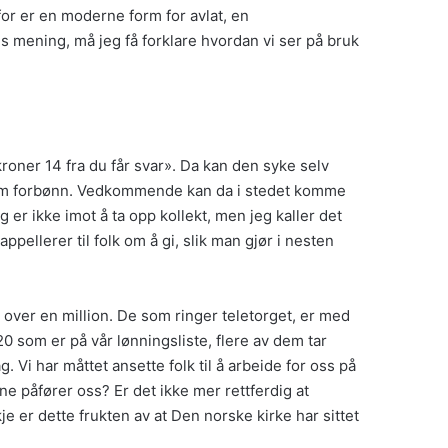
for er en moderne form for avlat, en
ns mening, må jeg få forklare hvordan vi ser på bruk
r kroner 14 fra du får svar». Da kan den syke selv
be om forbønn. Vedkommende kan da i stedet komme
 er ikke imot å ta opp kollekt, men jeg kaller det
appellerer til folk om å gi, slik man gjør i nesten
gt over en million. De som ringer teletorget, er med
 som er på vår lønningsliste, flere av dem tar
. Vi har måttet ansette folk til å arbeide for oss på
ne påfører oss? Er det ikke mer rettferdig at
e er dette frukten av at Den norske kirke har sittet