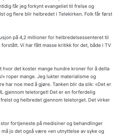
idig får jeg forkynt evangeliet til frelse og
og flere blir helbredet i Telekirken. Folk får først
sjon på 4,2 millioner for helbredelsessenteret til
orstått. Vi har fått masse kritikk for det, både i TV
t hvor det koster mange hundre kroner for å delta
tis!» roper mange. Jeg lukter materialisme og
re har noe med å gjøre. Tanken blir da slik: «Det er
 MJL gjennom teletorget! Det er en forferdelig
frelst og helbredet gjennom teletorget. Det virker
m stor fortjeneste på medisiner og behandlinger
tt må jo det også være «en utnyttelse av syke og