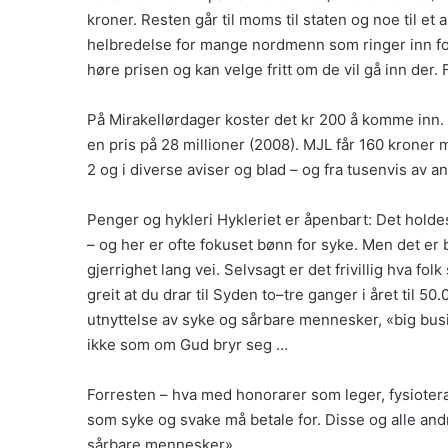
kroner. Resten går til moms til staten og noe til et 
helbredelse for mange nordmenn som ringer inn for å 
høre prisen og kan velge fritt om de vil gå inn der. Fo
På Mirakellørdager koster det kr 200 å komme inn. S
en pris på 28 millioner (2008). MJL får 160 kroner me
2 og i diverse aviser og blad – og fra tusenvis av a
Penger og hykleri Hykleriet er åpenbart: Det holde
– og her er ofte fokuset bønn for syke. Men det er b
gjerrighet lang vei. Selvsagt er det frivillig hva f
greit at du drar til Syden to–tre ganger i året til 5
utnyttelse av syke og sårbare mennesker, «big busi
ikke som om Gud bryr seg …
Forresten – hva med honorarer som leger, fysiotera
som syke og svake må betale for. Disse og alle andr
sårbare mennesker».