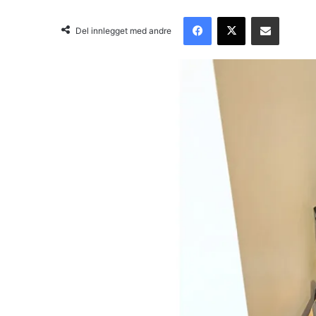
Facebook
X
Del via email
Del innlegget med andre