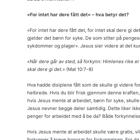
«For intet har dere fått det» – hva betyr det?
«For intet har dere fått det, for intet skal dere gi d
gjelder det bønn for syke. De som sitter på pengesek
sykdommer og plager». Jesus sier videre at det kun
«Når dere går av sted, så forkynn: Himlenes rike er
skal dere gi det.»
(Mat 10:7–8)
Hva hadde disiplene fått som de skulle gi videre for 
helbrede. Hvis du blir frisk gjennom denne kraften
hvis Jesus mente at arbeidet, bønn for syke, skulle
Jesus nevner begge deler samtidig. Dette liker ikk
penger for arbeidet med å be da? Både forkynnelse o
Hvis Jesus mente at arbeidet skulle være gratis, vil 
forkynner å kreve honorar for forkynnelsen. For da 