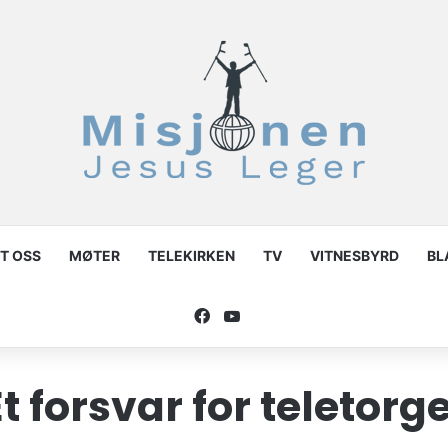
T OSS
MØTER
TELEKIRKEN
TV
VITNESBYRD
BL
Facebook
YouTube
t forsvar for teletorg