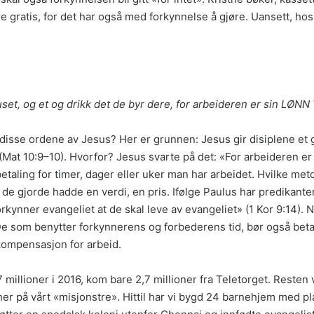
gratis, for det har også med forkynnelse å gjøre. Uansett, hos m
huset, og et og drikk det de byr dere, for arbeideren er sin LØN
v disse ordene av Jesus? Her er grunnen: Jesus gir disiplene et
(Mat 10:9–10). Hvorfor? Jesus svarte på det: «For arbeideren er
 betaling for timer, dager eller uker man har arbeidet. Hvilke met
e gjorde hadde en verdi, en pris. Ifølge Paulus har predikanten «
forkynner evangeliet at de skal leve av evangeliet» (1 Kor 9:14).
 De som benytter forkynnerens og forbederens tid, bør også betal
 kompensasjon for arbeid.
millioner i 2016, kom bare 2,7 millioner fra Teletorget. Resten v
ener på vårt «misjonstre». Hittil har vi bygd 24 barnehjem med plas