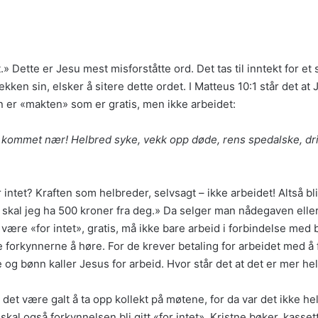
et.» Dette er Jesu mest misforståtte ord. Det tas til inntekt for e
ken sin, elsker å sitere dette ordet. I Matteus 10:1 står det at 
 er «makten» som er gratis, men ikke arbeidet:
 kommet nær! Helbred syke, vekk opp døde, rens spedalske, driv u
intet? Kraften som helbreder, selvsagt – ikke arbeidet! Altså blir
, skal jeg ha 500 kroner fra deg.» Da selger man nådegaven ell
 være «for intet», gratis, må ikke bare arbeid i forbindelse me
e forkynnerne å høre. For de krever betaling for arbeidet med 
g bønn kaller Jesus for arbeid. Hvor står det at det er mer helli
det være galt å ta opp kollekt på møtene, for da var det ikke helt
skal også forkynnelsen bli gitt «for intet». Kristne bøker, kass