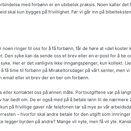
forbindelse med forbønn er en ubibelsk praksis. Noen kaller det 
d skal kun bygges på frivillighet. Før vi går inn på bibeltekste
Når noen ringer til oss for å få forbønn, får de høre at «det koste
det. Den syke kan da sende oss et brev eller en e–post for å 
 syke. Her er det vanligvis ikke inngangspenger, kun kollekt. (Jeg
oe å få time til forbønn på Mirakeltorsdager på vårt senter, men vi 
email eller et brev der en ber om forbønn.
l oss eller kontaktet oss på annen måte. Portoutgiftene var på lan
 har bedt om. De er også med på å betale lønn til de nærmere 20
kun på frivillige gaver når telefonen tar så mye av vår arbeidsdag
rresten – hvorfor skal andre betale for den utgift som innringer
ke legger byrden på andre? Mange vil nyte, men få vil yte. Kanskj