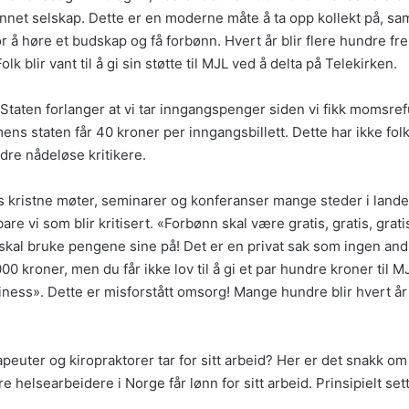
annet selskap. Dette er en moderne måte å ta opp kollekt på, samt
høre et budskap og få forbønn. Hvert år blir flere hundre frelst 
lk blir vant til å gi sin støtte til MJL ved å delta på Telekirken.
taten forlanger at vi tar inngangspenger siden vi fikk momsrefu
ns staten får 40 kroner per inngangsbillett. Dette har ikke folk f
ndre nådeløse kritikere.
s kristne møter, seminarer og konferanser mange steder i lande
are vi som blir kritisert. «Forbønn skal være gratis, gratis, gra
olk skal bruke pengene sine på! Det er en privat sak som ingen and
0.000 kroner, men du får ikke lov til å gi et par hundre kroner til
ness». Dette er misforstått omsorg! Mange hundre blir hvert år 
peuter og kiropraktorer tar for sitt arbeid? Her er det snakk o
e helsearbeidere i Norge får lønn for sitt arbeid. Prinsipielt se