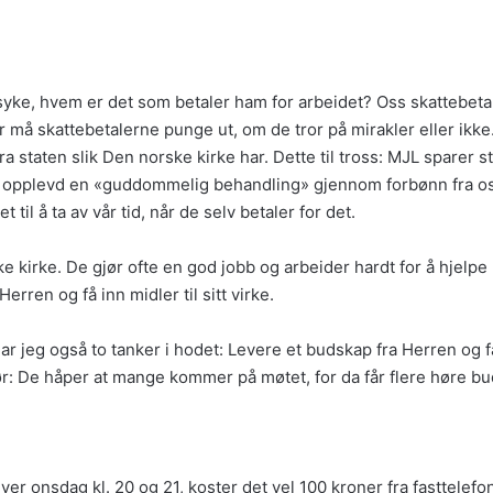
 syke, hvem er det som betaler ham for arbeidet? Oss skattebeta
 må skattebetalerne punge ut, om de tror på mirakler eller ikke
ra staten slik Den norske kirke har. Dette til tross: MJL sparer s
 opplevd en «guddommelig behandling» gjennom forbønn fra oss. 
til å ta av vår tid, når de selv betaler for det.
ske kirke. De gjør ofte en god jobb og arbeider hardt for å hjelp
erren og få inn midler til sitt virke.
r jeg også to tanker i hodet: Levere et budskap fra Herren og få i
r: De håper at mange kommer på møtet, for da får flere høre bud
ver onsdag kl. 20 og 21, koster det vel 100 kroner fra fasttelefo