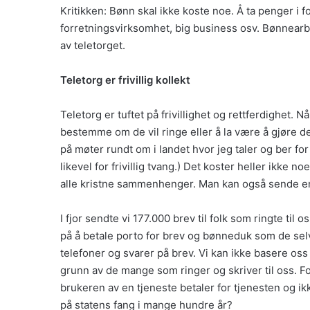
Kritikken: Bønn skal ikke koste noe. Å ta penger i 
forretningsvirksomhet, big business osv. Bønnearbei
av teletorget.
Teletorg er frivillig kollekt
Teletorg er tuftet på frivillighet og rettferdighet. 
bestemme om de vil ringe eller å la være å gjøre 
på møter rundt om i landet hvor jeg taler og ber for
likevel for frivillig tvang.) Det koster heller ikke n
alle kristne sammenhenger. Man kan også sende en 
I fjor sendte vi 177.000 brev til folk som ringte ti
på å betale porto for brev og bønneduk som de selv
telefoner og svarer på brev. Vi kan ikke basere oss 
grunn av de mange som ringer og skriver til oss. Fo
brukeren av en tjeneste betaler for tjenesten og ik
på statens fang i mange hundre år?