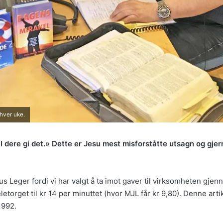
hver uke.
al dere gi det.» Dette er Jesu mest misforståtte utsagn og gjerr
sus Leger fordi vi har valgt å ta imot gaver til virksomheten gjen
rget til kr 14 per minuttet (hvor MJL får kr 9,80). Denne artikk
1992.