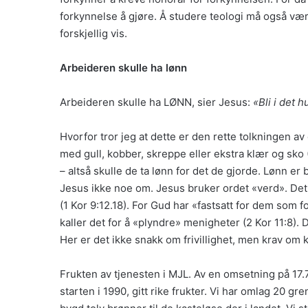
forkynnelse å gjøre. Å studere teologi må også være 
forskjellig vis.
Arbeideren skulle ha lønn
Arbeideren skulle ha LØNN, sier Jesus:
«Bli i det 
Hvorfor tror jeg at dette er den rette tolkningen a
med gull, kobber, skreppe eller ekstra klær og sko 
– altså skulle de ta lønn for det de gjorde. Lønn er
Jesus ikke noe om. Jesus bruker ordet «verd». Det d
(1 Kor 9:12.18). For Gud har «fastsatt for dem som 
kaller det for å «plyndre» menigheter (2 Kor 11:8).
Her er det ikke snakk om frivillighet, men krav om
Frukten av tjenesten i MJL. Av en omsetning på 17.7 
starten i 1990, gitt rike frukter. Vi har omlag 20 gr