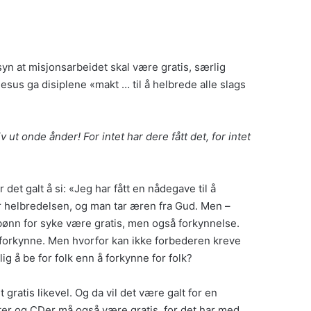
t syn at misjonsarbeidet skal være gratis, særlig
Jesus ga disiplene «makt … til å helbrede alle slags
t onde ånder! For intet har dere fått det, for intet
 det galt å si: «Jeg har fått en nådegave til å
er helbredelsen, og man tar æren fra Gud. Men –
d bønn for syke være gratis, men også forkynnelse.
å forkynne. Men hvorfor kan ikke forbederen kreve
g å be for folk enn å forkynne for folk?
 gratis likevel. Og da vil det være galt for en
etter og CDer må også være gratis, for det har med