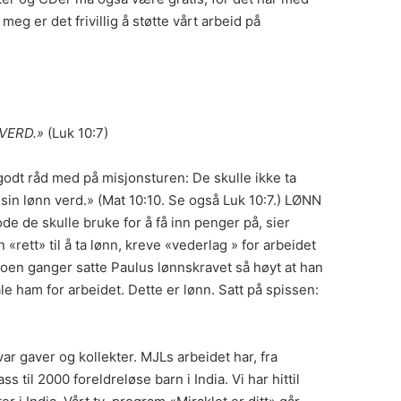
eg er det frivillig å støtte vårt arbeid på
N VERD.»
(Luk 10:7)
 godt råd med på misjonsturen: De skulle ikke ta
 sin lønn verd.» (Mat 10:10. Se også Luk 10:7.) LØNN
ode de skulle bruke for å få inn penger på, sier
rett» til å ta lønn, kreve «vederlag » for arbeidet
 Noen ganger satte Paulus lønnskravet så høyt at han
e ham for arbeidet. Dette er lønn. Satt på spissen:
ar gaver og kollekter. MJLs arbeidet har, fra
s til 2000 foreldreløse barn i India. Vi har hittil