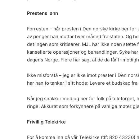
Prestens lønn
Forresten – når presten i Den norske kirke ber for
av penger han mottar hver måned fra staten. Og her
det ingen som kritiserer. MJL har ikke noen støtte f
kansellerte operasjoner og behandlinger. Syke har
dagens Norge. Flere har sagt at de da får frimodighet 
Ikke misforstå – jeg er ikke imot prester i Den nor
har han to tanker i sitt hode: Levere et budskap fra H
Når jeg snakker med og ber for folk på teletorget, ha
ringe. Akkurat som forkynnere på vanlige møter gjø
Frivillig Telekirke
For å komme inn på vår Telekirke (tlf: 820 43230) h