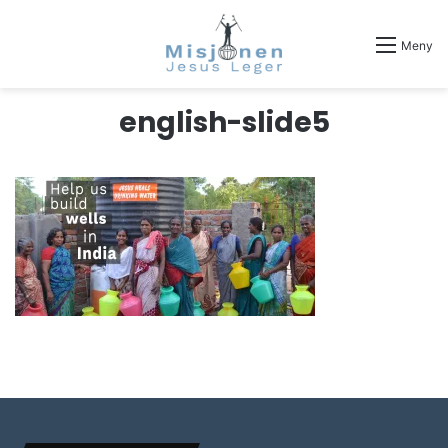
Meny
english-slide5