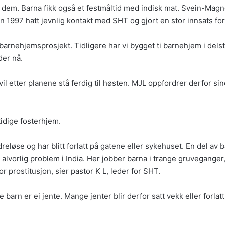
et dem. Barna fikk også et festmåltid med indisk mat. Svein-M
en 1997 hatt jevnlig kontakt med SHT og gjort en stor innsats for
rnehjemsprosjekt. Tidligere har vi bygget ti barnehjem i delsta
der nå.
 etter planene stå ferdig til høsten. MJL oppfordrer derfor sine s
tidige fosterhjem.
ldreløse og har blitt forlatt på gatene eller sykehuset. En del a
 alvorlig problem i India. Her jobber barna i trange gruvegange
r prostitusjon, sier pastor K L, leder for SHT.
e barn er ei jente. Mange jenter blir derfor satt vekk eller forlat