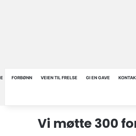
DE
FORBØNN
VEIEN TIL FRELSE
GI EN GAVE
KONTAK
Vi møtte 300 fo