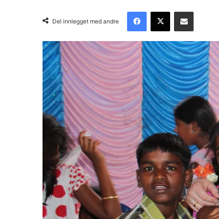
Facebook
X
Del via email
Del innlegget med andre