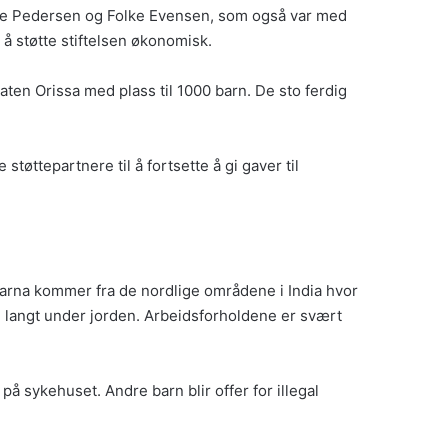
agne Pedersen og Folke Evensen, som også var med
 å støtte stiftelsen økonomisk.
ten Orissa med plass til 1000 barn. De sto ferdig
tøttepartnere til å fortsette å gi gaver til
v barna kommer fra de nordlige områdene i India hvor
r, langt under jorden. Arbeidsforholdene er svært
t på sykehuset. Andre barn blir offer for illegal