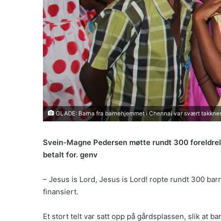
GLADE: Barna fra barnehjemmet i Chennai var svært takknemli
Svein-Magne Pedersen møtte rundt 300 foreldreløs
betalt for. genv
– Jesus is Lord, Jesus is Lord! ropte rundt 300 
finansiert.
Et stort telt var satt opp på gårdsplassen, slik at