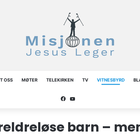
T OSS
MØTER
TELEKIRKEN
TV
VITNESBYRD
BL
Facebook
YouTube
reldreløse barn – men