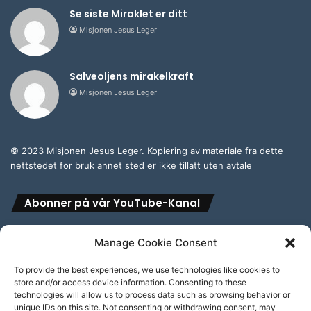
Se siste Miraklet er ditt
Misjonen Jesus Leger
Salveoljens mirakelkraft
Misjonen Jesus Leger
© 2023 Misjonen Jesus Leger. Kopiering av materiale fra dette
nettstedet for bruk annet sted er ikke tillatt uten avtale
Abonner på vår YouTube-Kanal
Manage Cookie Consent
To provide the best experiences, we use technologies like cookies to
store and/or access device information. Consenting to these
Abonner på vår engelske YouTube-Kanal
technologies will allow us to process data such as browsing behavior or
unique IDs on this site. Not consenting or withdrawing consent, may