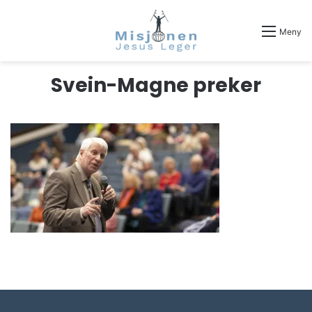
Meny
Svein-Magne preker