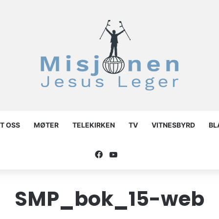
T OSS
MØTER
TELEKIRKEN
TV
VITNESBYRD
BL
Facebook
YouTube
SMP_bok_15-web