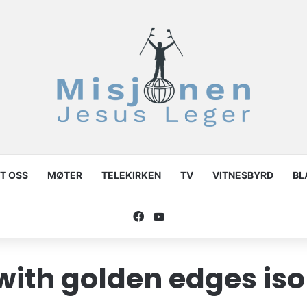
T OSS
MØTER
TELEKIRKEN
TV
VITNESBYRD
BL
Facebook
YouTube
ith golden edges iso