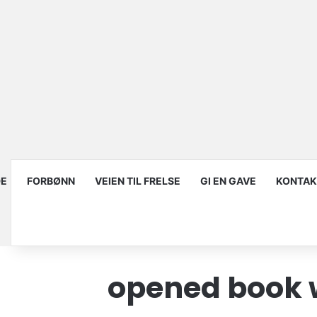
DE
FORBØNN
VEIEN TIL FRELSE
GI EN GAVE
KONTAK
opened book w