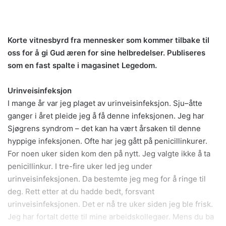
Korte vitnesbyrd fra mennesker som kommer tilbake til
oss for å gi Gud æren for sine helbredelser. Publiseres
som en fast spalte i magasinet Legedom.
Urinveisinfeksjon
I mange år var jeg plaget av urinveisinfeksjon. Sju–åtte
ganger i året pleide jeg å få denne infeksjonen. Jeg har
Sjøgrens syndrom – det kan ha vært årsaken til denne
hyppige infeksjonen. Ofte har jeg gått på penicillinkurer.
For noen uker siden kom den på nytt. Jeg valgte ikke å ta
penicillinkur. I tre-fire uker led jeg under
urinveisinfeksjonen. Da bestemte jeg meg for å ringe til
deg. Rett etter at du hadde bedt, forsvant
urinveisinfeksjonen. Det er nå tre uker siden jeg ble frisk.
Jeg har fortalt dette til mine arbeidskollegaer. Mens du ba