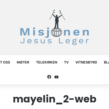
T OSS
MØTER
TELEKIRKEN
TV
VITNESBYRD
BL
Facebook
YouTube
mayelin_2-web