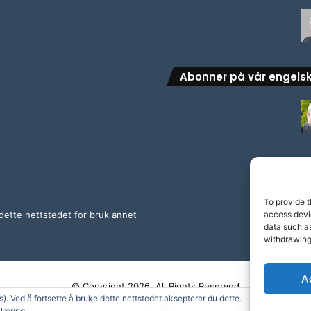
Abonner på vår engels
To provide t
dette nettstedet for bruk annet
access devic
data such as
withdrawing
A
© Copyright 2026, All Rights Reserved
. Ved å fortsette å bruke dette nettstedet aksepterer du dette.
Facebook
YouTube
læring