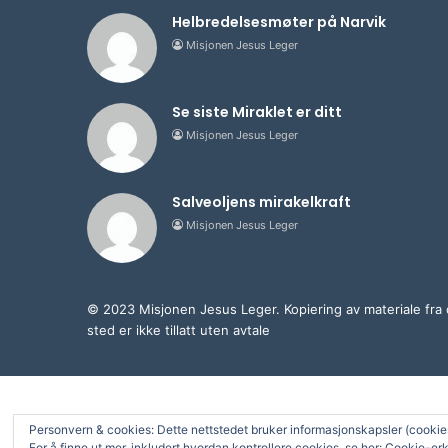
Helbredelsesmøter på Narvik
Misjonen Jesus Leger
Se siste Miraklet er ditt
Misjonen Jesus Leger
Salveoljens mirakelkraft
Misjonen Jesus Leger
© 2023 Misjonen Jesus Leger. Kopiering av materiale fra 
sted er ikke tillatt uten avtale
Personvern & cookies: Dette nettstedet bruker informasjonskapsler (cookies)
For å finne ut mer, inkludert hvordan kontrollere cookies, se her:
Cookie-erk