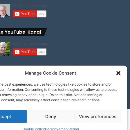
ke YouTube-Kanal
Manage Cookie Consent
he best experiences, we use technologies like cookies to store and/or
e information. Consenting to these technologies will allow us to process
 browsing behavior or unique IDs on this site. Not consenting or
 consent, may adversely affect certain features and functions.
ccept
Deny
View preferences
Cookie Policy
Personvernerklæring