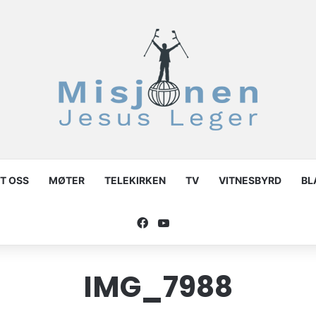
T OSS
MØTER
TELEKIRKEN
TV
VITNESBYRD
BL
Facebook
YouTube
IMG_7988