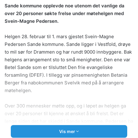
Sande kommune opplevde noe utenom det vanlige da
over 20 personer søkte frelse under møtehelgen med
Svein-Magne Pedersen.
Helgen 28. februar til 1. mars gjestet Svein-Magne
Pedersen Sande kommune. Sande ligger i Vestfold, drøye
to mil sør for Drammen og har rundt 9000 innbyggere. Bak
helgens arrangement sto to små menigheter. Den ene var
Betel Sande som er tilsluttet Den frie evangeliske
forsamling (DFEF). I tillegg var pinsemenigheten Betania
Berger fra nabokommunen Svelvik med på å arrangere
møtehelgen.
Over 300 mennesker møtte opp, og i løpet av helgen ga
over 20 personer til kjenne at ønsket å bli frelst. Det er
lenge siden det har skjedd i Sande kommune. Pedersen ba
som vanlig for syke langt utover kvelden, og de to møtene
Vis mer
varte til sammen i 18 timer.