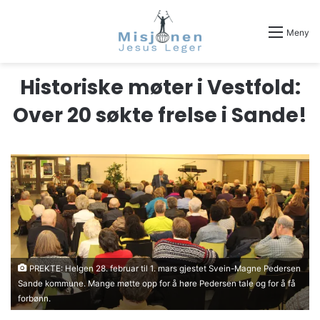
Meny
Historiske møter i Vestfold:
Over 20 søkte frelse i Sande!
PREKTE: Helgen 28. februar til 1. mars gjestet Svein-Magne Pedersen
Sande kommune. Mange møtte opp for å høre Pedersen tale og for å få
forbønn.