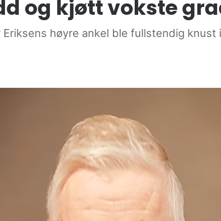
d og kjøtt vokste gra
Eriksens høyre ankel ble fullstendig knust 