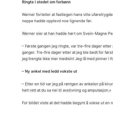
Ringte i stedet om forbønn
Werner forteller at fastlegen hans ville uføretrygd
neppe hadde opplevd noe lignende før.
Werner sier at han hadde hørt om Svein-Magne Pede
– Første gangen jeg ringte, var tre–fire dager ette
ganger. Tre-fire dager etter at jeg ble bedt for fø
jeg trengte ikke mer medisin! Jeg lå med pinner i f
– Ny ankel med ledd vokste ut
– Etter en tid var jeg på røntgen av ankelen på kirur
helt rett at du sa nei til avstivning og amputasjon.»
For bildet viste at det hadde begynt å vokse ut en 