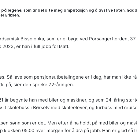
t på legene, som anbefalte meg amputasjon og å avstive foten, hadde 
er Eriksen.
ordsamisk Bissojohka, som er ei bygd ved Porsangerfjorden, 37 
023, er han i full jobb fortsatt.
ss. Så lave som pensjonsutbetalingene er i dag, har man ikke råd 
lde på, sier den spreke 72-åringen.
1 år begynte han med biler og maskiner, og som 24-åring startet
rt skolebuss i Børselv med skoleelever, og turbuss med cruise
en sønn som er det. Men etter å ha holdt på med biler og maskiner
opp klokken 05.00 hver morgen for å dra på jobb. Han er glad så l