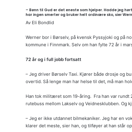
– Bønn til Gud er det eneste som hjelper. Hadde jeg hør
har ingen smerter og bruker helt ordinære sko, sier Wern
Av Eli Bondlid
Werner bor i Børselv, på kvensk Pyssyjoki og på n
kommune i Finnmark. Selv om han fylte 72 år i mars 2
72 år og i full jobb fortsatt
– Jeg driver Børselv Taxi. Kjører både drosje og bu
overtid. Så lenge man har helse til det, må man ho
Han tok militæret som 19-åring. Fra han var rundt 2
rutebuss mellom Lakselv og Veidnesklubben. Og kjø
– Jeg er ikke utdannet bilmekaniker. Jeg har en voks
klarer det meste, sier han, og tilføyer at han står 