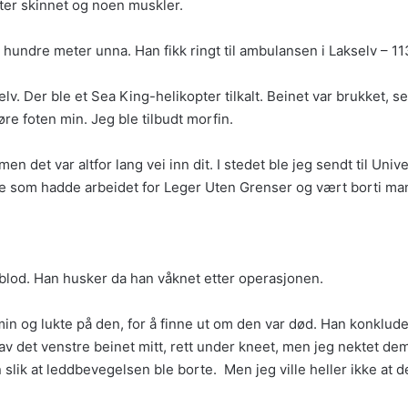
ter skinnet og noen muskler.
 hundre meter unna. Han fikk ringt til ambulansen i Lakselv – 11
elv. Der ble et Sea King-helikopter tilkalt. Beinet var brukket, s
re foten min. Jeg ble tilbudt morfin.
, men det var altfor lang vei inn dit. I stedet ble jeg sendt til 
lege som hadde arbeidet for Leger Uten Grenser og vært borti ma
r blod. Han husker da han våknet etter operasjonen.
in og lukte på den, for å finne ut om den var død. Han konkludert
v det venstre beinet mitt, rett under kneet, men jeg nektet dem 
 slik at leddbevegelsen ble borte. Men jeg ville heller ikke at de