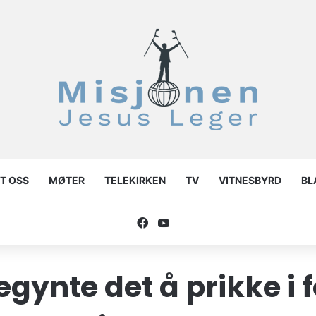
T OSS
MØTER
TELEKIRKEN
TV
VITNESBYRD
BL
Facebook
YouTube
egynte det å prikke i 