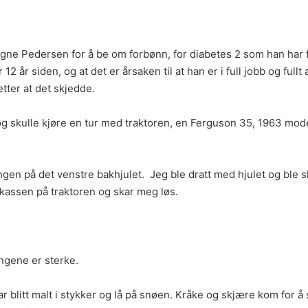
ne Pedersen for å be om forbønn, for diabetes 2 som han har få
 år siden, og at det er årsaken til at han er i full jobb og fullt
tter at det skjedde.
 og skulle kjøre en tur med traktoren, en Ferguson 35, 1963 mode
ngen på det venstre bakhjulet. Jeg ble dratt med hjulet og ble sl
ykassen på traktoren og skar meg løs.
ingene er sterke.
var blitt malt i stykker og lå på snøen. Kråke og skjære kom for å