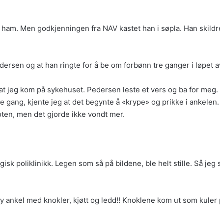
e ham. Men godkjenningen fra NAV kastet han i søpla. Han skildre
rsen og at han ringte for å be om forbønn tre ganger i løpet 
r at jeg kom på sykehuset. Pedersen leste et vers og ba for meg
rste gang, kjente jeg at det begynte å «krype» og prikke i ankele
oten, men det gjorde ikke vondt mer.
gisk poliklinikk. Legen som så på bildene, ble helt stille. Så jeg
ny ankel med knokler, kjøtt og ledd!! Knoklene kom ut som kuler