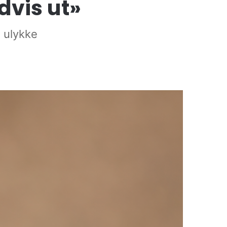
dvis ut»
i ulykke