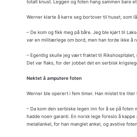
totalt knust. Leggen og foten hang sammen bare et
Werner klarte å karre seg bortover til huset, som lå
– De kom og fikk meg på båre. Jeg ble kjørt til Laks
var en militærlege om bord, men han torde ikke å rø
– Egentlig skulle jeg vært fraktet til Rikshospitalet
Det var flaks, for der jobbet det en serbisk krigs
Nektet å amputere foten
Werner ble operert i fem timer. Han mistet tre lite
– Da kom den serbiske legen inn for å se på foten m
hadde noen garanti. En norsk lege foreslo å kappe a
metallankel, for han manglet ankel, og avstive foten