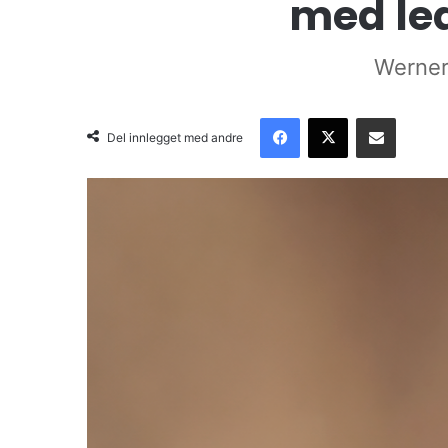
med led
Werner 
Facebook
X
Del via email
Del innlegget med andre