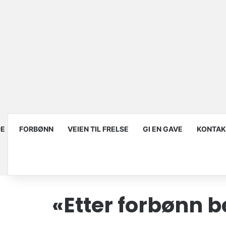
DE
FORBØNN
VEIEN TIL FRELSE
GI EN GAVE
KONTAK
«Etter forbønn b