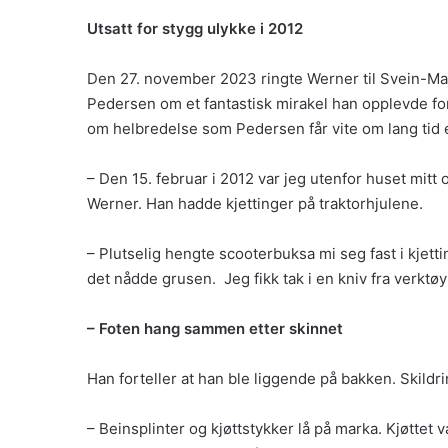
Utsatt for stygg ulykke i 2012
Den 27. november 2023 ringte Werner til Svein-Mag
Pedersen om et fantastisk mirakel han opplevde for 12
om helbredelse som Pedersen får vite om lang tid e
– Den 15. februar i 2012 var jeg utenfor huset mitt
Werner. Han hadde kjettinger på traktorhjulene.
– Plutselig hengte scooterbuksa mi seg fast i kjetti
det nådde grusen. Jeg fikk tak i en kniv fra verktø
– Foten hang sammen etter skinnet
Han forteller at han ble liggende på bakken. Skildr
– Beinsplinter og kjøttstykker lå på marka. Kjøttet 