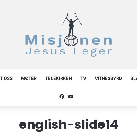
T OSS
MØTER
TELEKIRKEN
TV
VITNESBYRD
BL
Facebook
YouTube
english-slide14