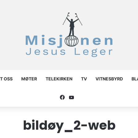
T OSS
MØTER
TELEKIRKEN
TV
VITNESBYRD
BL
Facebook
YouTube
bildøy_2-web