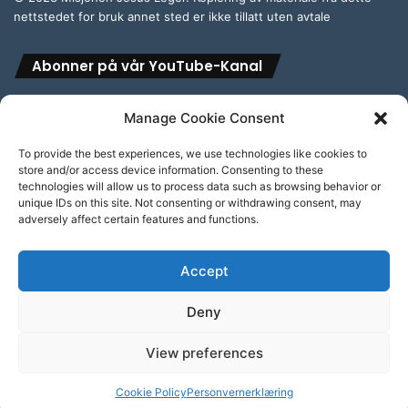
nettstedet for bruk annet sted er ikke tillatt uten avtale
Abonner på vår YouTube-Kanal
Manage Cookie Consent
To provide the best experiences, we use technologies like cookies to
store and/or access device information. Consenting to these
Abonner på vår engelske YouTube-Kanal
technologies will allow us to process data such as browsing behavior or
unique IDs on this site. Not consenting or withdrawing consent, may
adversely affect certain features and functions.
Accept
Personvern & cookies: Dette nettstedet bruker informasjonskapsler
Deny
(cookies). Ved å fortsette å bruke dette nettstedet aksepterer du dette.
For å finne ut mer, inkludert hvordan kontrollere cookies, se her:
© Copyright 2026, All Rights Reserved
Cookie-erklæring
View preferences
Facebook
YouTube
Cookie Policy
Personvernerklæring