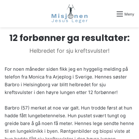
Meny
12 forbønner ga resultater:
Helbredet for sju kreftsvulster!
For noen måneder siden fikk jeg en hyggelig melding på
telefon fra Monica fra Arjeplog i Sverige. Hennes søster
Barbro i Helsingborg var blitt helbredet for sju
kreftsvulster i den høyre lungen etter 12 forbønner!
Barbro (57) merket at noe var galt. Hun trodde først at hun
hadde fått lungebetennelse. Hun pustet svært tungt og
greide bare å gå noen få meter. Hennes lege sendte henne
til en lungeklinikk i byen. Røntgenbilder og biopsi viste at
hun hadde fått sju kreftsvulster i den høyre lungen.