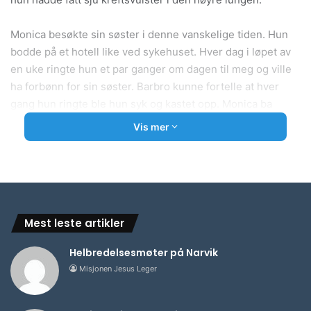
Monica besøkte sin søster i denne vanskelige tiden. Hun
bodde på et hotell like ved sykehuset. Hver dag i løpet av
en uke ringte hun et par ganger om dagen til meg og ville
ha forbønn for sin søster. Barbro kunne fortelle at hver
gang hun ringte ble hun syk og kastet opp. Monica ba
derfor sin søster om å slutte å ringe til meg. Hun forsto
Vis mer
ikke at hun kastet opp svulstene fra den høyre lungen.
Men det forsto Monica. Så en dag ringte Barbro til meg.
Jeg ba for henne, men da ble hun ikke syk etter forbønnen.
Da hadde jeg bedt ca. 12 ganger for henne.
Mest leste artikler
Uken etter ble hun sendt til en spesialklinikk i Lund i
Sverige. Her ble det tatt nye røntgenbilder ved en
Helbredelsesmøter på Narvik
spesialrøntgen. Tenk, da fant legene ut at alle svulstene
Misjonen Jesus Leger
var kommet bort!