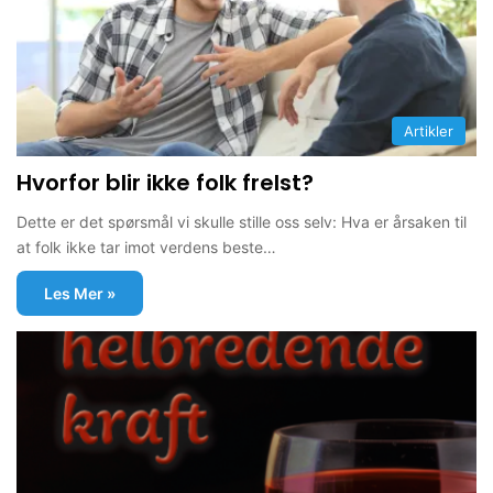
Artikler
Hvorfor blir ikke folk frelst?
Dette er det spørsmål vi skulle stille oss selv: Hva er årsaken til
at folk ikke tar imot verdens beste…
Les Mer »