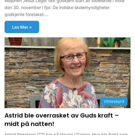
Misjonen Jesus Leger fikk godkjent start av bibelskole i India
den 30. november i fjor. De indiske skolemyndigheter
godkjente foretaket.…
Les Mer »
Vitnesbyrd
Astrid ble overrasket av Guds kraft –
midt på natten!
Astrid Rekeland (77) bor på Hauge i Dalane. Hun ble frelst som