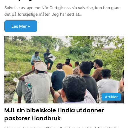
Salvelse av øynene Når Gud gir oss sin salvelse, kan han gjøre
det på forskjellige måter. Jeg har sett at…
Les Mer »
Artikler
MJL sin bibelskole i India utdanner
pastorer i landbruk