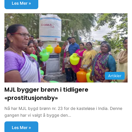
Les Mer »
Artikler
MJL bygger brønn i tidligere
«prostitusjonsby»
Nå har MJL bygd brønn nr. 23 for de kasteløse i India. Denne
gangen har vi valgt å bygge den…
Les Mer »