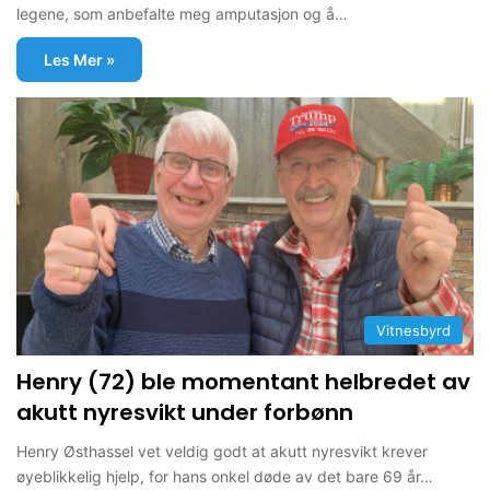
legene, som anbefalte meg amputasjon og å…
Les Mer »
Vitnesbyrd
Henry (72) ble momentant helbredet av
akutt nyresvikt under forbønn
Henry Østhassel vet veldig godt at akutt nyresvikt krever
øyeblikkelig hjelp, for hans onkel døde av det bare 69 år…