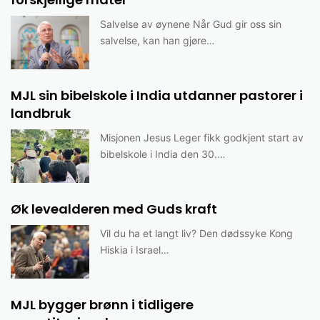
Salvelse av øynene Når Gud gir oss sin
salvelse, kan han gjøre…
MJL sin bibelskole i India utdanner pastorer i
landbruk
Misjonen Jesus Leger fikk godkjent start av
bibelskole i India den 30.…
Øk levealderen med Guds kraft
Vil du ha et langt liv? Den dødssyke Kong
Hiskia i Israel…
MJL bygger brønn i tidligere