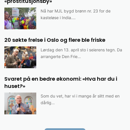
«prostitusjonsby»
Nå har MJL bygd brønn nr. 23 for de
kasteløse i India.…
20 søkte frelse i Oslo og flere ble friske
Lørdag den 13. april sto i seierens tegn. Da
arrangerte Den Frie…
Svaret på en bedre økonomi: «Hva har du i
huset?»
Som du vet, har vi i mange år slitt med en
dårlig…