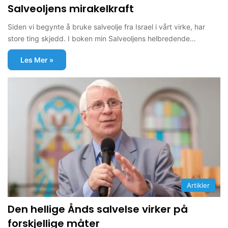
Salveoljens mirakelkraft
Siden vi begynte å bruke salveolje fra Israel i vårt virke, har
store ting skjedd. I boken min Salveoljens helbredende…
Les Mer »
Artikler
Den hellige Ånds salvelse virker på
forskjellige måter