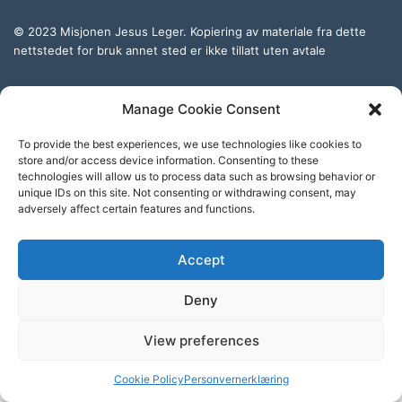
© 2023 Misjonen Jesus Leger. Kopiering av materiale fra dette
nettstedet for bruk annet sted er ikke tillatt uten avtale
Abonner på vår YouTube-Kanal
Manage Cookie Consent
To provide the best experiences, we use technologies like cookies to
store and/or access device information. Consenting to these
technologies will allow us to process data such as browsing behavior or
unique IDs on this site. Not consenting or withdrawing consent, may
adversely affect certain features and functions.
Abonner på vår engelske YouTube-Kanal
Accept
Personvern & cookies: Dette nettstedet bruker informasjonskapsler
Deny
(cookies). Ved å fortsette å bruke dette nettstedet aksepterer du dette.
For å finne ut mer, inkludert hvordan kontrollere cookies, se her:
Cookie-erklæring
View preferences
© Copyright 2026, All Rights Reserved
Cookie Policy
Personvernerklæring